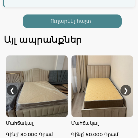
Առաքում
Ուղարկել հայտ
Անվճար առաքում Երևանի տարածքում
Մարզերի և այլ տարածքների առաքումները
Այլ ապրանքներ
կքննարկենք զանգի միջոցով +37477622243
ՎՃԱՐՄԱՆ ՏԱՐԲԵՐԱԿ
Վճարումը իրականացվում է կանխիկ և
քարտային տարբերակներով
❮
❯
Մահճակալ
Մահճակալ
Գինը՝ 80.000 Դրամ
Գինը՝ 50.000 Դրամ