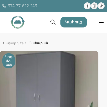
+374 77 622 243
Կահույք
Նախորդ էջ /
Պահարան
Կոդ
#A-
068