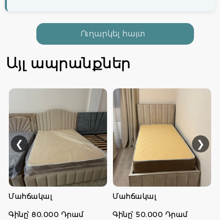
Առաքում
Ուղարկել հայտ
Անվճար առաքում Երևանի տարածքում
Մարզերի և այլ տարածքների առաքումները
Այլ ապրանքներ
կքննարկենք զանգի միջոցով +37477622243
ՎՃԱՐՄԱՆ ՏԱՐԲԵՐԱԿ
Վճարումը իրականացվում է կանխիկ և
քարտային տարբերակներով
❮
❯
Մահճակալ
Մահճակալ
Գինը՝ 80.000 Դրամ
Գինը՝ 50.000 Դրամ