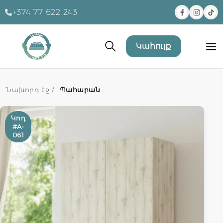
+374 77 622 243
Կահույք
Նախորդ էջ /
Պահարան
Կոդ
#A-
061