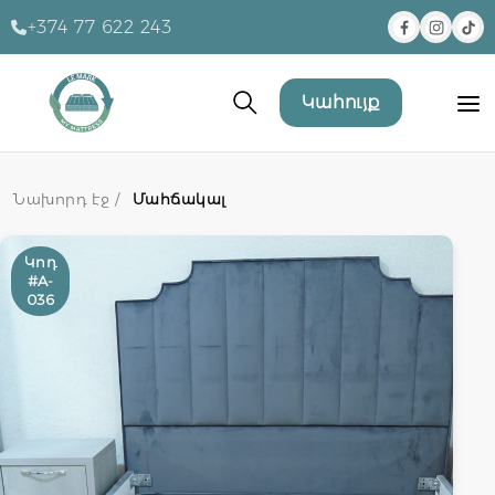
+374 77 622 243
Կահույք
Նախորդ էջ /
Մահճակալ
Կոդ
#A-
036