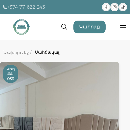
+374 77 622 243
Կահույք
Նախորդ էջ /
Մահճակալ
Կոդ
#A-
033