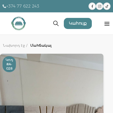
+374 77 622 243
Կահույք
Նախորդ էջ /
Մահճակալ
Կոդ
#A-
028