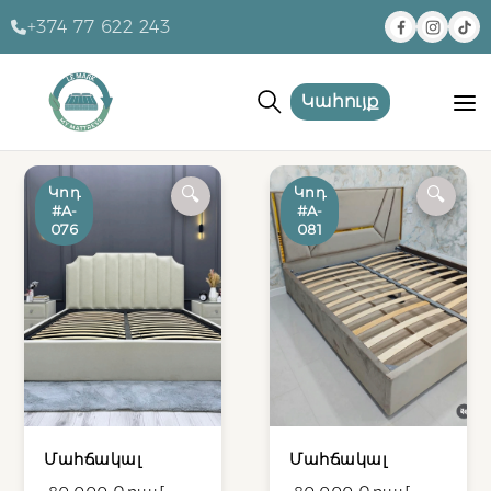
+374 77 622 243
Կահույք
Կոդ
Կոդ
🔍
🔍
#A-
#A-
076
081
Մահճակալ
Մահճակալ